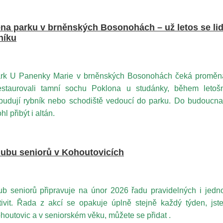
a parku v brněnských Bosonohách – už letos se li
níku
rk U Panenky Marie v brněnských Bosonohách čeká proměna
estaurovali tamní sochu Poklona u studánky, během letoš
budují rybník nebo schodiště vedoucí do parku. Do budoucna
hl přibýt i altán.
ubu seniorů v Kohoutovicích
ub seniorů připravuje na únor 2026 řadu pravidelných i jedn
tivit. Řada z akcí se opakuje úplně stejně každý týden, jste
houtovic a v seniorském věku, můžete se přidat .