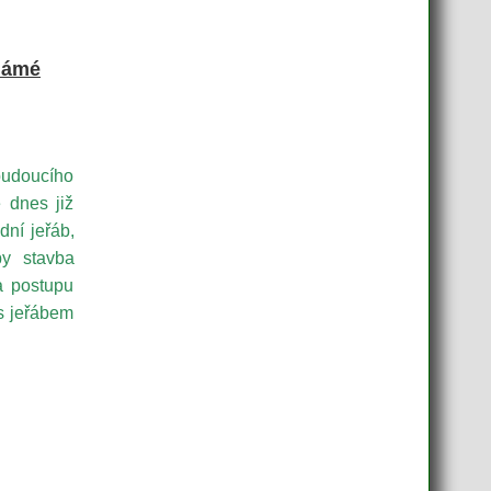
známé
budoucího
 dnes již
dní jeřáb,
by stavba
a postupu
s jeřábem