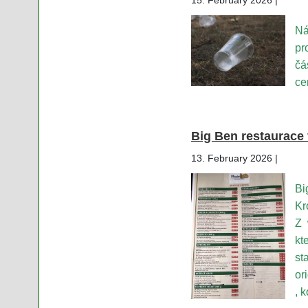
Ná
pr
čá
ce
Big Ben restaurace 
13. February 2026 |
Bi
Kr
Z 
kt
st
or
, 