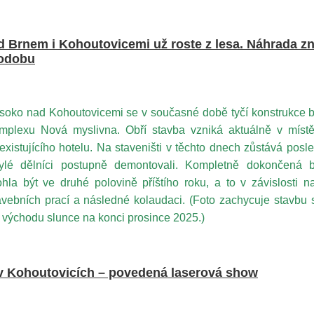
 Brnem i Kohoutovicemi už roste z lesa. Náhrada 
podobu
soko nad Kohoutovicemi se v současné době tyčí konstrukce 
mplexu Nová myslivna. Obří stavba vzniká aktuálně v místě
existujícího hotelu. Na staveništi v těchto dnech zůstává posle
ylé dělníci postupně demontovali. Kompletně dokončená 
hla být ve druhé polovině příštího roku, a to v závislosti n
avebních prací a následné kolaudaci. (Foto zachycuje stavbu 
i východu slunce na konci prosince 2025.)
6 v Kohoutovicích – povedená laserová show