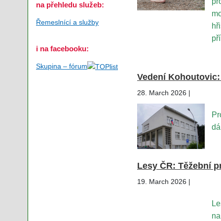
pr
na přehledu služeb:
mo
Řemeslnící a služby
hř
př
i na facebooku:
Skupina – fórum
Vedení Kohoutovic:
28. March 2026 |
Pr
dá
Lesy ČR: Těžební p
19. March 2026 |
Le
na