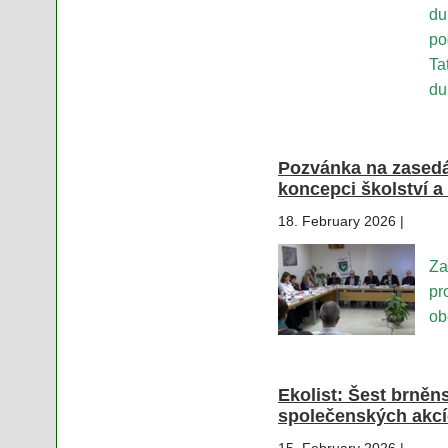
du
po
Ta
du
Pozvánka na zasedán
koncepci školství a 
18. February 2026 |
Za
pr
ob
Ekolist: Šest brně
společenských akcí
15. February 2026 |