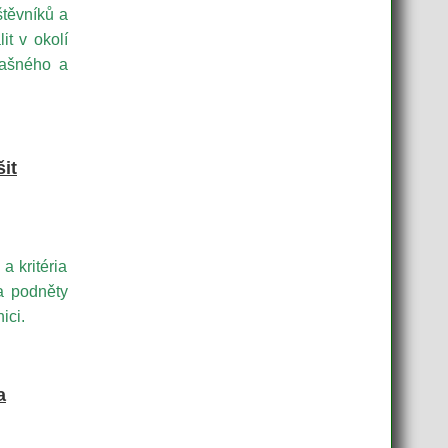
těvníků a
it v okolí
Bašného a
it
a kritéria
 a podněty
ici.
a