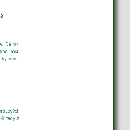
dé
. Dělníci
ního roku
 by navíc
orázových
-li tedy z