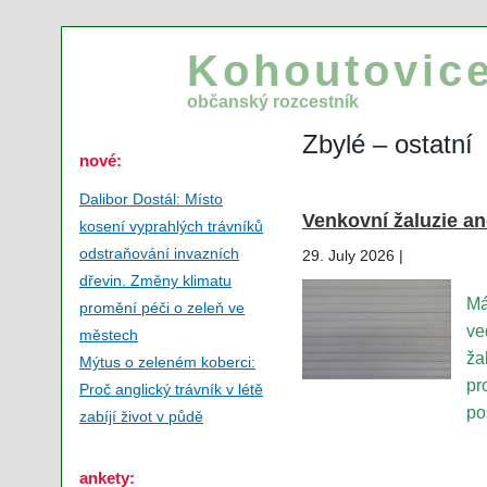
Kohoutovice
občanský rozcestník
Zbylé – ostatní
nové:
Dalibor Dostál: Místo
Venkovní žaluzie a
kosení vyprahlých trávníků
odstraňování invazních
29. July 2026 |
dřevin. Změny klimatu
Má
promění péči o zeleň ve
ve
městech
ža
Mýtus o zeleném koberci:
pr
Proč anglický trávník v létě
po
zabíjí život v půdě
ankety: