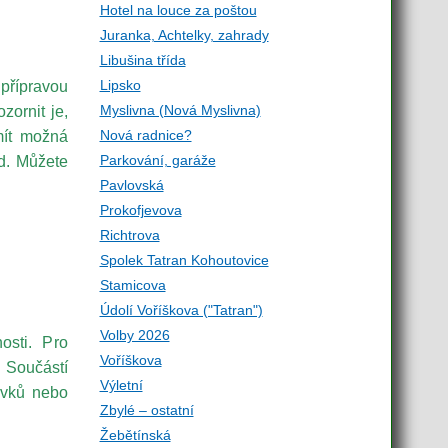
Hotel na louce za poštou
Juranka, Achtelky, zahrady
Libušina třída
Lipsko
 přípravou
Myslivna (Nová Myslivna)
zornit je,
Nová radnice?
mít možná
Parkování, garáže
ud. Můžete
Pavlovská
Prokofjevova
Richtrova
Spolek Tatran Kohoutovice
Stamicova
Údolí Voříškova ("Tatran")
Volby 2026
osti. Pro
Voříškova
 Součástí
Výletní
prvků nebo
Zbylé – ostatní
Žebětínská