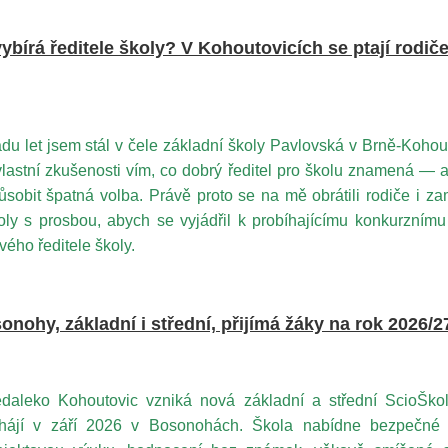
ybírá ředitele školy? V Kohoutovicích se ptají rodiče
du let jsem stál v čele základní školy Pavlovská v Brně-Kohou
vlastní zkušenosti vím, co dobrý ředitel pro školu znamená —
ůsobit špatná volba. Právě proto se na mě obrátili rodiče i z
oly s prosbou, abych se vyjádřil k probíhajícímu konkurznímu
vého ředitele školy.
nohy, základní i střední, přijímá žáky na rok 2026/2
daleko Kohoutovic vzniká nová základní a střední ScioŠko
hájí v září 2026 v Bosonohách. Škola nabídne bezpečné p