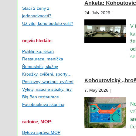
Anketa: Kohoutovic
Stačí 2 ženy z
24. July 2026 |
jedenadvaceti?
Už víte, koho budete volit?
V 
ka
nejvíc hledáte:
že
od
Poliklinika, lékaři
se
Restaurace, meníčka
Řemeslníci, služby
Kroužky, cvičení, sporty…
Kohoutovický „hroší
Posilovny, workout, cvičení
Výlety, naučné stezky, hry
7. May 2026 |
Big Ben restaurace
No
Facebooková skupina
ve
ar
radnice, MOP:
tř
Bytová správa MOP