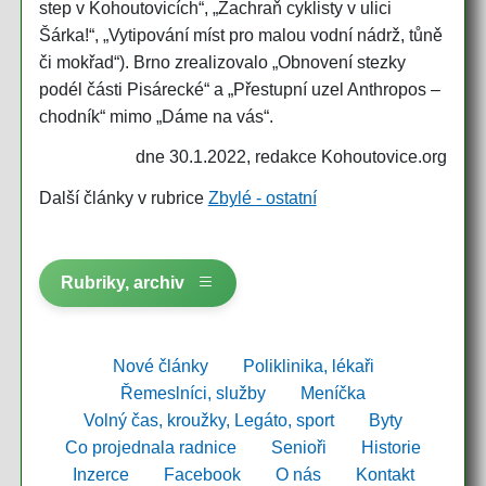
step v Kohoutovicích“, „Zachraň cyklisty v ulici
Šárka!“, „Vytipování míst pro malou vodní nádrž, tůně
či mokřad“). Brno zrealizovalo „Obnovení stezky
podél části Pisárecké“ a „Přestupní uzel Anthropos –
chodník“ mimo „Dáme na vás“.
dne 30.1.2022, redakce Kohoutovice.org
Další články v rubrice
Zbylé - ostatní
Rubriky, archiv
Nové články
Poliklinika, lékaři
Řemeslníci, služby
Meníčka
Volný čas, kroužky, Legáto, sport
Byty
Co projednala radnice
Senioři
Historie
Inzerce
Facebook
O nás
Kontakt