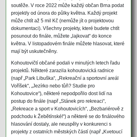
soutěže. V roce 2022 může každý občan Brna podat
projekt/y od února do půlky května. Každý projekt
může chtít až 5 mil Kč (nemůže jít o projektovou
dokumentaci). Všechny projekty, které budete chtít
posunout do finále, můžete „lajkovat“ do konce
května. V listopadovém finále můžete hlasovat, které
mají být uskutečněny.
Kohoutovičtí občané podali v minulých letech řadu
projektů. Některé zarazila kohoutovická radnice
(např „Park Libuška“, „Rekreační a sportovní areál
Voříšek“, „Jezírko nebo tůň? Studie pro
Kohoutovice“), některé nepodpořilo dost lidí na
postup do finále (např „Stánek pro rekreaci“,
„Rekreace a sport v Kohoutovicích“, „Bezbariérově z
podchodu k Žebětínské!“) a některé se do finálového
hlasování dostaly, ale neuspěly v konkurenci s
projekty z ostatních městských částí (např „Kvetoucí