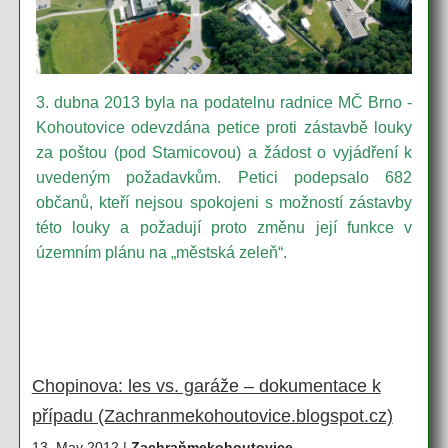
3. dubna 2013 byla na podatelnu radnice MČ Brno -
Kohoutovice odevzdána petice proti zástavbě louky
za poštou (pod Stamicovou) a žádost o vyjádření k
uvedeným požadavkům. Petici podepsalo 682
občanů, kteří nejsou spokojeni s možností zástavby
této louky a požadují proto změnu její funkce v
územním plánu na „městská zeleň“.
Chopinova: les vs. garáže – dokumentace k
případu (Zachranmekohoutovice.blogspot.cz)
13. May 2012 |
Zachraňmekohoutovice