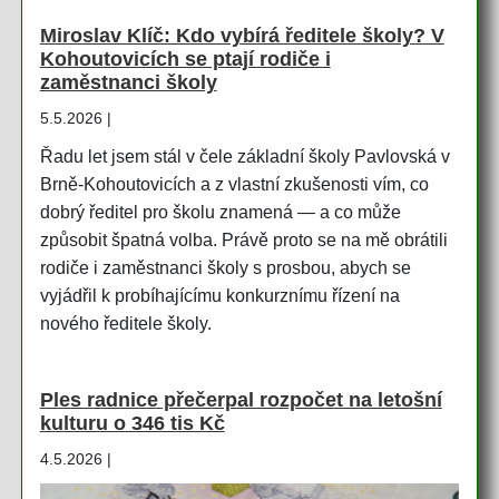
Miroslav Klíč: Kdo vybírá ředitele školy? V
Kohoutovicích se ptají rodiče i
zaměstnanci školy
5.5.2026 |
Řadu let jsem stál v čele základní školy Pavlovská v
Brně-Kohoutovicích a z vlastní zkušenosti vím, co
dobrý ředitel pro školu znamená — a co může
způsobit špatná volba. Právě proto se na mě obrátili
rodiče i zaměstnanci školy s prosbou, abych se
vyjádřil k probíhajícímu konkurznímu řízení na
nového ředitele školy.
Ples radnice přečerpal rozpočet na letošní
kulturu o 346 tis Kč
4.5.2026 |