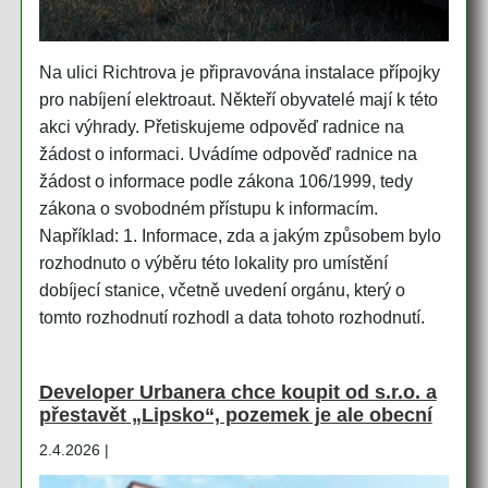
Na ulici Richtrova je připravována instalace přípojky
pro nabíjení elektroaut. Někteří obyvatelé mají k této
akci výhrady. Přetiskujeme odpověď radnice na
žádost o informaci. Uvádíme odpověď radnice na
žádost o informace podle zákona 106/1999, tedy
zákona o svobodném přístupu k informacím.
Například: 1. Informace, zda a jakým způsobem bylo
rozhodnuto o výběru této lokality pro umístění
dobíjecí stanice, včetně uvedení orgánu, který o
tomto rozhodnutí rozhodl a data tohoto rozhodnutí.
Developer Urbanera chce koupit od s.r.o. a
přestavět „Lipsko“, pozemek je ale obecní
2.4.2026 |