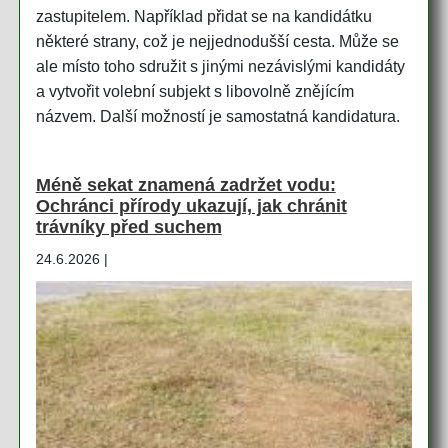
zastupitelem. Například přidat se na kandidátku
některé strany, což je nejjednodušší cesta. Může se
ale místo toho sdružit s jinými nezávislými kandidáty
a vytvořit volební subjekt s libovolně znějícím
názvem. Další možností je samostatná kandidatura.
Méně sekat znamená zadržet vodu:
Ochránci přírody ukazují, jak chránit
trávníky před suchem
24.6.2026 |