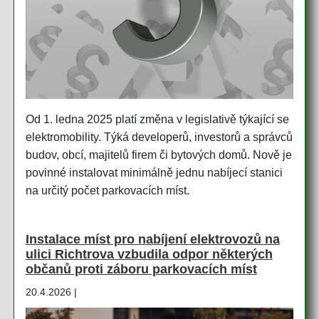
Od 1. ledna 2025 platí změna v legislativě týkající se
elektromobility. Týká developerů, investorů a správců
budov, obcí, majitelů firem či bytových domů. Nově je
povinné instalovat minimálně jednu nabíjecí stanici
na určitý počet parkovacích míst.
Instalace míst pro nabíjení elektrovozů na
ulici Richtrova vzbudila odpor některých
občanů proti záboru parkovacích míst
20.4.2026 |