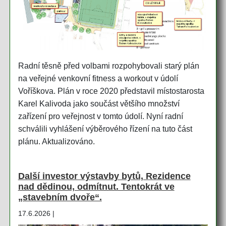
Radní těsně před volbami rozpohybovali starý plán
na veřejné venkovní fitness a workout v údolí
Voříškova. Plán v roce 2020 představil místostarosta
Karel Kalivoda jako součást většího množství
zařízení pro veřejnost v tomto údolí. Nyní radní
schválili vyhlášení výběrového řízení na tuto část
plánu. Aktualizováno.
Další investor výstavby bytů, Rezidence
nad dědinou, odmítnut. Tentokrát ve
„stavebním dvoře“.
17.6.2026 |