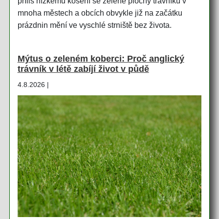
příliš nízkému kosení se zelené plochy trávníků v
mnoha městech a obcích obvykle již na začátku
prázdnin mění ve vyschlé strniště bez života.
Mýtus o zeleném koberci: Proč anglický
trávník v létě zabíjí život v půdě
4.8.2026 |