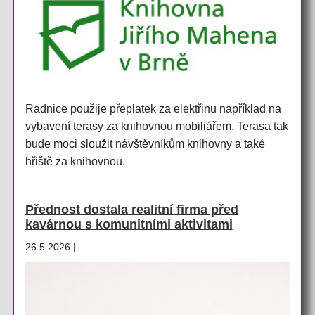
Radnice použije přeplatek za elektřinu například na
vybavení terasy za knihovnou mobiliářem. Terasa tak
bude moci sloužit návštěvníkům knihovny a také
hřiště za knihovnou.
Přednost dostala realitní firma před
kavárnou s komunitními aktivitami
26.5.2026 |