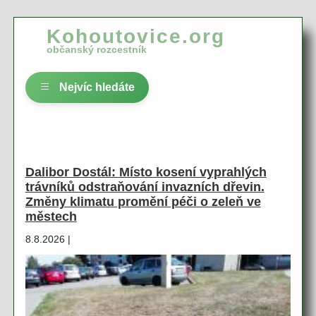
Kohoutovice.org
občanský rozcestník
Nejvíc hledáte
Dalibor Dostál: Místo kosení vyprahlých
trávníků odstraňování invazních dřevin.
Změny klimatu promění péči o zeleň ve
městech
8.8.2026 |