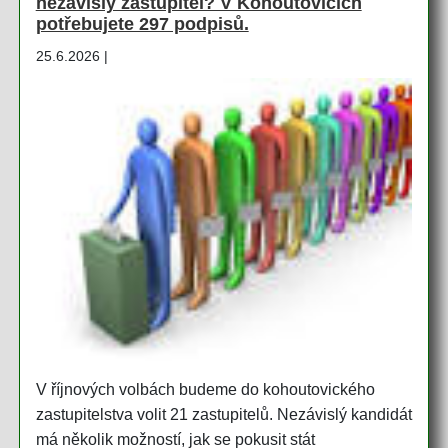
nezávislý zastupitel? V Kohoutovicích
potřebujete 297 podpisů.
25.6.2026 |
V říjnových volbách budeme do kohoutovického
zastupitelstva volit 21 zastupitelů. Nezávislý kandidát
má několik možností, jak se pokusit stát