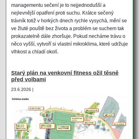
managementu sečení je to nejjednodušší a
nejlevnější opatření proti suchu. Krátce sečený
trávník totiž v horkých dnech rychle vysychá, mění se
ve žluté pouště bez života a problém se suchem tak
prokazatelně dále zhoršuje. Pokud necháme trávu o
něco vyšší, vytvoří si vlastní mikroklima, které udržuje
vlhkost a chladí okolí.
Starý plán na venkovní fitness ožil těsně
před volbami
23.6.2026 |