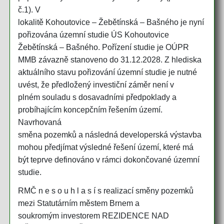
č.1). V
lokalitě Kohoutovice – Žebětínská – Bašného je nyní
pořizována územní studie ÚS Kohoutovice
Žebětínská – Bašného. Pořízení studie je OÚPR
MMB závazně stanoveno do 31.12.2028. Z hlediska
aktuálního stavu pořizování územní studie je nutné
uvést, že předložený investiční záměr není v
plném souladu s dosavadními předpoklady a
probíhajícím koncepčním řešením území.
Navrhovaná
směna pozemků a následná developerská výstavba
mohou předjímat výsledné řešení území, které má
být teprve definováno v rámci dokončované územní
studie.
RMČ n e s o u h l a s í s realizací směny pozemků
mezi Statutárním městem Brnem a
soukromým investorem REZIDENCE NAD