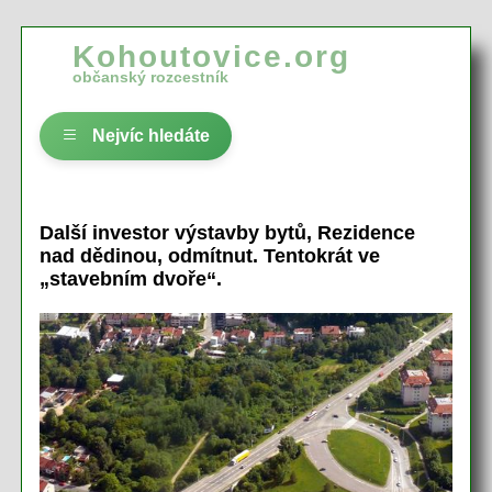
Kohoutovice.org
občanský rozcestník
Nejvíc hledáte
Další investor výstavby bytů, Rezidence
nad dědinou, odmítnut. Tentokrát ve
„stavebním dvoře“.