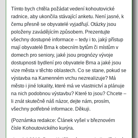
Tímto bych chtěla požádat vedení kohoutovické
radnice, aby ukončila stávající anketu. Není jasné, k
čemu přesně se obyvatelé vyjadřují. Otázky jsou
položeny zavádějícím způsobem. Prezentujte
všechny dostupné informace – tedy i to, jaký přístup
mají obyvatelé Brna k obecním bytům či místům v
domech pro seniory, jaké jsou prognózy vývoje
dostupnosti bydlení pro obyvatele Brna a jaké jsou
vize města v těchto oblastech. Co se stane, pokud se
výstavba na Kamenném vrchu nezrealizuje? Má
město i jiné lokality, které má ve vlastnictví a plánuje
na nich podobnou výstavbu? Které to jsou? Chcete –
li znát skutečně náš názor, dejte nám, prosím,
všechny potřebné informace. Děkuji.
(Poznámka redakce: Článek vyšel v březnovém
čísle Kohoutovického kurýra.