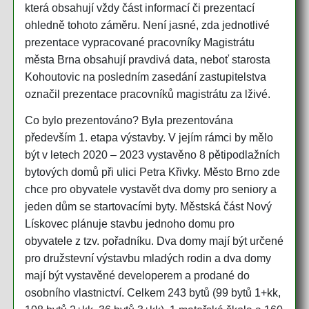
která obsahují vždy část informací či prezentací
ohledně tohoto záměru. Není jasné, zda jednotlivé
prezentace vypracované pracovníky Magistrátu
města Brna obsahují pravdivá data, neboť starosta
Kohoutovic na posledním zasedání zastupitelstva
označil prezentace pracovníků magistrátu za lživé.
Co bylo prezentováno? Byla prezentována
především 1. etapa výstavby. V jejím rámci by mělo
být v letech 2020 – 2023 vystavěno 8 pětipodlažních
bytových domů při ulici Petra Křivky. Město Brno zde
chce pro obyvatele vystavět dva domy pro seniory a
jeden dům se startovacími byty. Městská část Nový
Lískovec plánuje stavbu jednoho domu pro
obyvatele z tzv. pořadníku. Dva domy mají být určené
pro družstevní výstavbu mladých rodin a dva domy
mají být vystavěné developerem a prodané do
osobního vlastnictví. Celkem 243 bytů (99 bytů 1+kk,