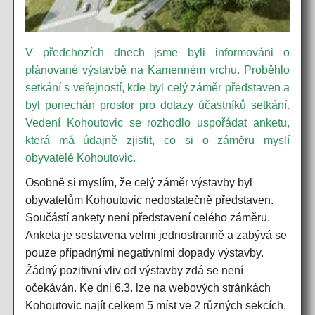
V předchozích dnech jsme byli informováni o
plánované výstavbě na Kamenném vrchu. Proběhlo
setkání s veřejností, kde byl celý záměr představen a
byl ponechán prostor pro dotazy účastníků setkání.
Vedení Kohoutovic se rozhodlo uspořádat anketu,
která má údajně zjistit, co si o záměru myslí
obyvatelé Kohoutovic.
Osobně si myslím, že celý záměr výstavby byl
obyvatelům Kohoutovic nedostatečně představen.
Součástí ankety není představení celého záměru.
Anketa je sestavena velmi jednostranně a zabývá se
pouze případnými negativními dopady výstavby.
Žádný pozitivní vliv od výstavby zdá se není
očekáván. Ke dni 6.3. lze na webových stránkách
Kohoutovic najít celkem 5 míst ve 2 různých sekcích,