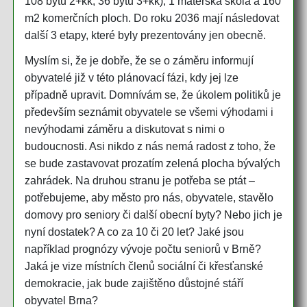
108 bytů 2+kk, 36 bytů 3+kk), 1 mateřská škola a 160
m2 komerčních ploch. Do roku 2036 mají následovat
další 3 etapy, které byly prezentovány jen obecně.
Myslím si, že je dobře, že se o záměru informují
obyvatelé již v této plánovací fázi, kdy jej lze
případně upravit. Domnívám se, že úkolem politiků je
především seznámit obyvatele se všemi výhodami i
nevýhodami záměru a diskutovat s nimi o
budoucnosti. Asi nikdo z nás nemá radost z toho, že
se bude zastavovat prozatím zelená plocha bývalých
zahrádek. Na druhou stranu je potřeba se ptát –
potřebujeme, aby město pro nás, obyvatele, stavělo
domovy pro seniory či další obecní byty? Nebo jich je
nyní dostatek? A co za 10 či 20 let? Jaké jsou
například prognózy vývoje počtu seniorů v Brně?
Jaká je vize místních členů sociální či křesťanské
demokracie, jak bude zajištěno důstojné stáří
obyvatel Brna?