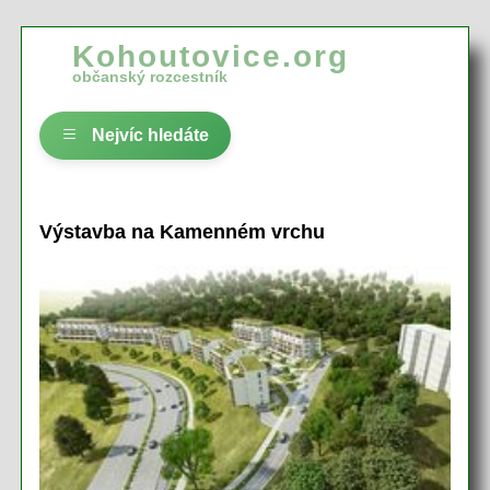
Kohoutovice.org
občanský rozcestník
Nejvíc hledáte
Výstavba na Kamenném vrchu