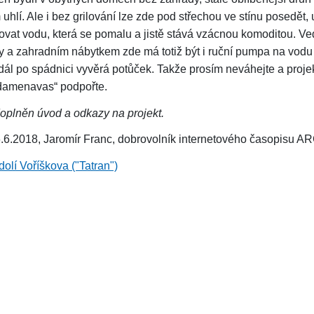
uhlí. Ale i bez grilování lze zde pod střechou ve stínu posedět, 
vat vodu, která se pomalu a jistě stává vzácnou komoditou. Ve
ly a zahradním nábytkem zde má totiž být i ruční pumpa na vodu 
dál po spádnici vyvěrá potůček. Takže prosím neváhejte a proje
damenavas“ podpořte.
plněn úvod a odkazy na projekt.
.6.2018, Jaromír Franc, dobrovolník internetového časopisu
olí Voříškova ("Tatran")