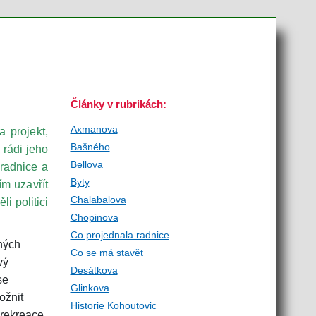
Články v rubrikách:
Axmanova
 projekt,
Bašného
 rádi jeho
Bellova
radnice a
Byty
ím uzavřít
Chalabalova
i politici
Chopinova
Co projednala radnice
aných
Co se má stavět
vý
Desátkova
se
Glinkova
ožnit
Historie Kohoutovic
 rekreace