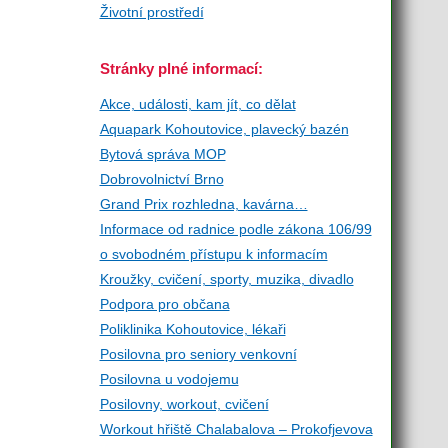
Životní prostředí
Stránky plné informací:
Akce, události, kam jít, co dělat
Aquapark Kohoutovice, plavecký bazén
Bytová správa MOP
Dobrovolnictví Brno
Grand Prix rozhledna, kavárna…
Informace od radnice podle zákona 106/99
o svobodném přístupu k informacím
Kroužky, cvičení, sporty, muzika, divadlo
Podpora pro občana
Poliklinika Kohoutovice, lékaři
Posilovna pro seniory venkovní
Posilovna u vodojemu
Posilovny, workout, cvičení
Workout hřiště Chalabalova – Prokofjevova