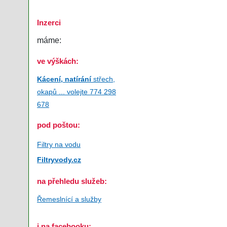
Inzerci
máme:
ve výškách:
Kácení, natírání
střech,
okapů ... volejte 774 298
678
pod poštou:
Filtry na vodu
Filtryvody.cz
na přehledu služeb:
Řemeslnící a služby
i na facebooku: