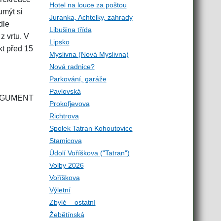
Hotel na louce za poštou
umýt si
Juranka, Achtelky, zahrady
dle
Libušina třída
z vrtu. V
Lipsko
kt před 15
Myslivna (Nová Myslivna)
Nová radnice?
Parkování, garáže
Pavlovská
 ARGUMENT
Prokofjevova
Richtrova
Spolek Tatran Kohoutovice
Stamicova
Údolí Voříškova ("Tatran")
Volby 2026
Voříškova
Výletní
Zbylé – ostatní
Žebětínská