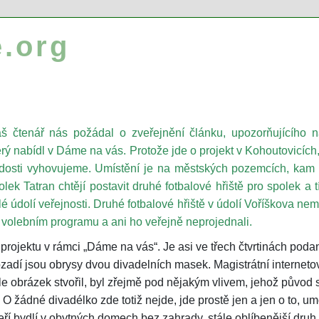
.org
š čtenář nás požádal o zveřejnění článku, upozorňujícího na
erý nabídl v Dáme na vás. Protože jde o projekt v Kohoutovicích,
dosti vyhovujeme. Umístění je na městských pozemcích, kam 
olek Tatran chtějí postavit druhé fotbalové hřiště pro spolek a t
lé údolí veřejnosti. Druhé fotbalové hřiště v údolí Voříškova neměl
 volebním programu a ani ho veřejně neprojednali.
projektu v rámci „Dáme na vás“. Je asi ve třech čtvrtinách pod
adí jsou obrysy dvou divadelních masek. Magistrátní interneto
hle obrázek stvořil, byl zřejmě pod nějakým vlivem, jehož původ 
 žádné divadélko zde totiž nejde, jde prostě jen a jen o to, um
eří bydlí v obytných domech bez zahrady, stále oblíbenější druh