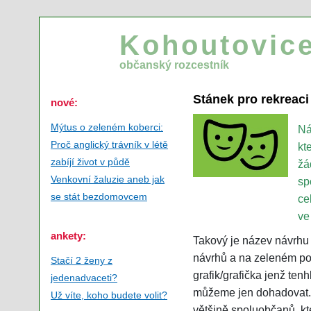
Kohoutovice
občanský rozcestník
Stánek pro rekreaci
nové:
Mýtus o zeleném koberci:
Ná
Proč anglický trávník v létě
kt
zabíjí život v půdě
žá
Venkovní žaluzie aneb jak
sp
se stát bezdomovcem
ce
ve
ankety:
Takový je název návrhu 
návrhů a na zeleném poz
Stačí 2 ženy z
grafik/grafička jenž ten
jedenadvaceti?
můžeme jen dohadovat. O
Už víte, koho budete volit?
většině spoluobčanů, kt