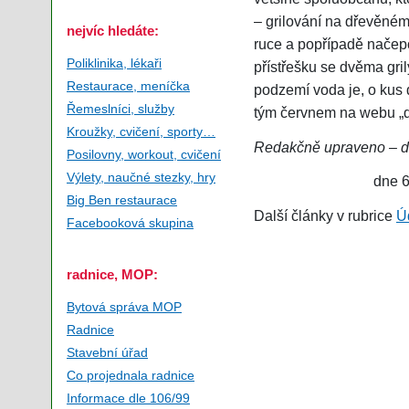
– grilování na dřevěném 
nejvíc hledáte:
ruce a popřípadě načepo
Poliklinika, lékaři
přístřešku se dvěma gri
Restaurace, meníčka
podzemí voda je, o kus 
Řemeslníci, služby
tým červnem na webu „
Kroužky, cvičení, sporty…
Redakčně upraveno – do
Posilovny, workout, cvičení
Výlety, naučné stezky, hry
dne 6
Big Ben restaurace
Další články v rubrice
Úd
Facebooková skupina
radnice, MOP:
Bytová správa MOP
Radnice
Stavební úřad
Co projednala radnice
Informace dle 106/99