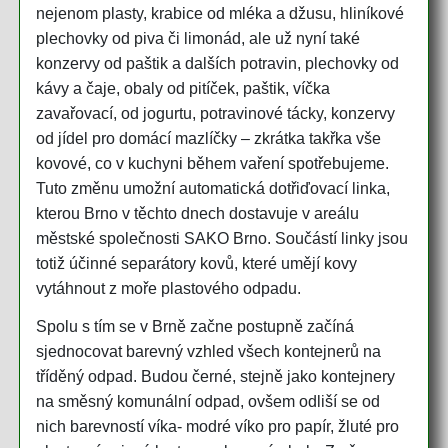
nejenom plasty, krabice od mléka a džusu, hliníkové
plechovky od piva či limonád, ale už nyní také
konzervy od paštik a dalších potravin, plechovky od
kávy a čaje, obaly od pitíček, paštik, víčka
zavařovací, od jogurtu, potravinové tácky, konzervy
od jídel pro domácí mazlíčky – zkrátka takřka vše
kovové, co v kuchyni během vaření spotřebujeme.
Tuto změnu umožní automatická dotřiďovací linka,
kterou Brno v těchto dnech dostavuje v areálu
městské společnosti SAKO Brno. Součástí linky jsou
totiž účinné separátory kovů, které umějí kovy
vytáhnout z moře plastového odpadu.
Spolu s tím se v Brně začne postupně začíná
sjednocovat barevný vzhled všech kontejnerů na
tříděný odpad. Budou černé, stejně jako kontejnery
na směsný komunální odpad, ovšem odliší se od
nich barevností víka- modré víko pro papír, žluté pro