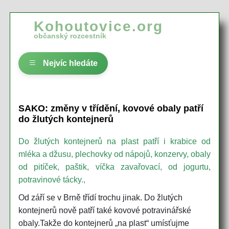
Kohoutovice.org
občanský rozcestník
Nejvíc hledáte
SAKO: změny v třídění, kovové obaly patří
do žlutých kontejnerů
Do žlutých kontejnerů na plast patří i krabice od
mléka a džusu, plechovky od nápojů, konzervy, obaly
od pitíček, paštik, víčka zavařovací, od jogurtu,
potravinové tácky.,
Od září se v Brně třídí trochu jinak. Do žlutých
kontejnerů nově patří také kovové potravinářské
obaly.Takže do kontejnerů „na plast“ umísťujme