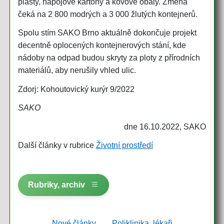
plasty, nápojové kartony a kovové obaly. Změna
čeká na 2 800 modrých a 3 000 žlutých kontejnerů.
Spolu stím SAKO Brno aktuálně dokončuje projekt
decentně oplocených kontejnerových stání, kde
nádoby na odpad budou skryty za ploty z přírodních
materiálů, aby nerušily vhled ulic.
Zdorj: Kohoutovický kurýr 9/2022
SAKO
dne 16.10.2022, SAKO
Další články v rubrice
Životní prostředí
Rubriky, archiv
Nové články
Poliklinika, lékaři