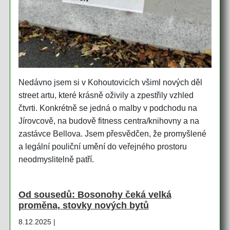
Nedávno jsem si v Kohoutovicích všiml nových děl
street artu, které krásně oživily a zpestřily vzhled
čtvrti. Konkrétně se jedná o malby v podchodu na
Jírovcově, na budově fitness centra/knihovny a na
zastávce Bellova. Jsem přesvědčen, že promyšlené
a legální pouliční umění do veřejného prostoru
neodmyslitelně patří.
Od sousedů: Bosonohy čeká velká
proměna, stovky nových bytů
8.12.2025 |