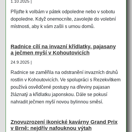
1.10.2025 |
Přijďte k volbám v pátek odpoledne nebo v sobotu
dopoledne. Když onemocníte, zavolejte do volební
místnosti, aby k vám zašli s urnou domů.
Radnice cílí na invazní křídlatky, pajasany
a ječmen myší v Kohoutovicích
24.9.2025 |
Radnice se zaměřila na odstranění invazních druhů
rostlin v Kohoutovicích. Ve spolupráci s Rezekvítkem
používá osvědčené postupy na dřeviny pajasan
žláznatý a křídlatku japonskou. Dále se pokusí
nahradit ječmen myší novou bylinnou směsí.
Znovuzrození ikonické kavárny Grand Prix
v Brně: nejdřív nafouknou výtah