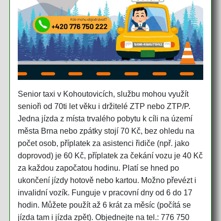
Senior taxi v Kohoutovicích, službu mohou využít
senioři od 70ti let věku i držitelé ZTP nebo ZTP/P.
Jedna jízda z místa trvalého pobytu k cíli na území
města Brna nebo zpátky stojí 70 Kč, bez ohledu na
počet osob, příplatek za asistenci řidiče (npř. jako
doprovod) je 60 Kč, příplatek za čekání vozu je 40 Kč
za každou započatou hodinu. Platí se hned po
ukončení jízdy hotově nebo kartou. Možno převézt i
invalidní vozík. Funguje v pracovní dny od 6 do 17
hodin. Můžete použít až 6 krát za měsíc (počítá se
jízda tam i jízda zpět). Objednejte na tel.: 776 750