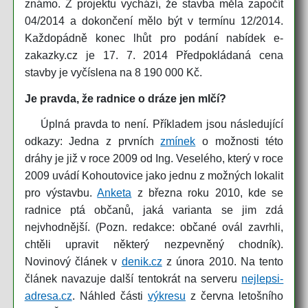
známo. Z projektu vychází, že stavba měla započít
04/2014 a dokončení mělo být v termínu 12/2014.
Každopádně konec lhůt pro podání nabídek e-
zakazky.cz je 17. 7. 2014 Předpokládaná cena
stavby je vyčíslena na 8 190 000 Kč.
Je pravda, že radnice o dráze jen mlčí?
Úplná pravda to není. Příkladem jsou následující
odkazy: Jedna z prvních
zmínek
o možnosti této
dráhy je již v roce 2009 od Ing. Veselého, který v roce
2009 uvádí Kohoutovice jako jednu z možných lokalit
pro výstavbu.
Anketa
z března roku 2010, kde se
radnice ptá občanů, jaká varianta se jim zdá
nejvhodnější. (Pozn. redakce: občané ovál zavrhli,
chtěli upravit některý nezpevněný chodník).
Novinový článek v
denik.cz
z února 2010. Na tento
článek navazuje další tentokrát na serveru
nejlepsi-
adresa.cz
. Náhled části
výkresu
z června letošního