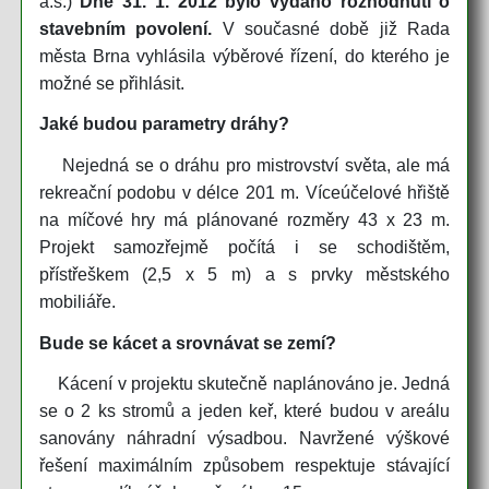
a.s.)
Dne 31. 1. 2012 bylo vydáno rozhodnutí o
stavebním povolení.
V současné době již Rada
města Brna vyhlásila výběrové řízení, do kterého je
možné se přihlásit.
Jaké budou parametry dráhy?
Nejedná se o dráhu pro mistrovství světa, ale má
rekreační podobu v délce 201 m. Víceúčelové hřiště
na míčové hry má plánované rozměry 43 x 23 m.
Projekt samozřejmě počítá i se schodištěm,
přístřeškem (2,5 x 5 m) a s prvky městského
mobiliáře.
Bude se kácet a srovnávat se zemí?
Kácení v projektu skutečně naplánováno je. Jedná
se o 2 ks stromů a jeden keř, které budou v areálu
sanovány náhradní výsadbou. Navržené výškové
řešení maximálním způsobem respektuje stávající