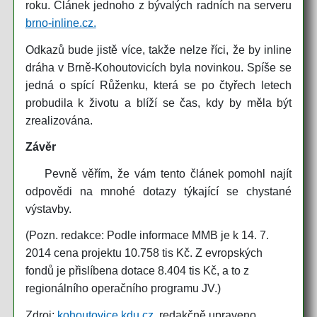
roku. Článek jednoho z bývalých radních na serveru
brno-inline.cz.
Odkazů bude jistě více, takže nelze říci, že by inline
dráha v Brně-Kohoutovicích byla novinkou. Spíše se
jedná o spící Růženku, která se po čtyřech letech
probudila k životu a blíží se čas, kdy by měla být
zrealizována.
Závěr
Pevně věřím, že vám tento článek pomohl najít
odpovědi na mnohé dotazy týkající se chystané
výstavby.
(Pozn. redakce: Podle informace MMB je k 14. 7.
2014 cena projektu 10.758 tis Kč. Z evropských
fondů je přislíbena dotace 8.404 tis Kč, a to z
regionálního operačního programu JV.)
Zdroj:
kohoutovice.kdu.cz
, redakčně upraveno.