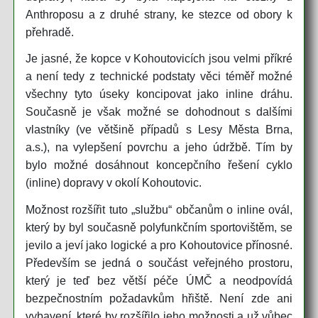
Anthroposu a z druhé strany, ke stezce od obory k
přehradě.
Je jasné, že kopce v Kohoutovicích jsou velmi příkré
a není tedy z technické podstaty věci téměř možné
všechny tyto úseky koncipovat jako inline dráhu.
Současně je však možné se dohodnout s dalšími
vlastníky (ve většině případů s Lesy Města Brna,
a.s.), na vylepšení povrchu a jeho údržbě. Tím by
bylo možné dosáhnout koncepčního řešení cyklo
(inline) dopravy v okolí Kohoutovic.
Možnost rozšířit tuto „službu“ občanům o inline ovál,
který by byl současně polyfunkčním sportovištěm, se
jevilo a jeví jako logické a pro Kohoutovice přínosné.
Především se jedná o součást veřejného prostoru,
který je teď bez větší péče ÚMČ a neodpovídá
bezpečnostním požadavkům hřiště. Není zde ani
vybavení, které by rozšířilo jeho možnosti a už vůbec