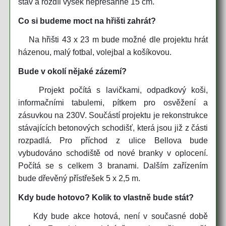
stav a rozdíl výšek nepřesáhne 15 cm.
Co si budeme moct na hřišti zahrát?
Na hřišti 43 x 23 m bude možné dle projektu hrát
házenou, malý fotbal, volejbal a košíkovou.
Bude v okolí nějaké zázemí?
Projekt počítá s lavičkami, odpadkový koši,
informačními tabulemi, pítkem pro osvěžení a
zásuvkou na 230V. Součástí projektu je rekonstrukce
stávajících betonových schodišť, která jsou již z části
rozpadlá. Pro příchod z ulice Bellova bude
vybudováno schodiště od nové branky v oplocení.
Počítá se s celkem 3 branami. Dalším zařízením
bude dřevěný přístřešek 5 x 2,5 m.
Kdy bude hotovo? Kolik to vlastně bude stát?
Kdy bude akce hotová, není v současné době