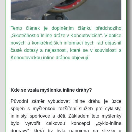
Tento článek je doplněním článku předchozího
„Skutečnost o Inline dráze v Kohoutovicích“. V optice
nových a konkrétnějších informací bych rád objasnil
časté dotazy a nejasnosti, které se v souvislosti s
Kohoutovickou inline dráhou objevují.
Kde se vzala myšlenka inline dráhy?
Původní záměr vybudovat inline dráhu je úzce
spojen s myšlenkou rozšíření služeb pro cyklisty,
inlinisty, sportovce a děti. Základem této myšlenky
bylo vytvořit celkovou koncepci „cyklo-inline
dopravy“, která by byla napojena na stezky u