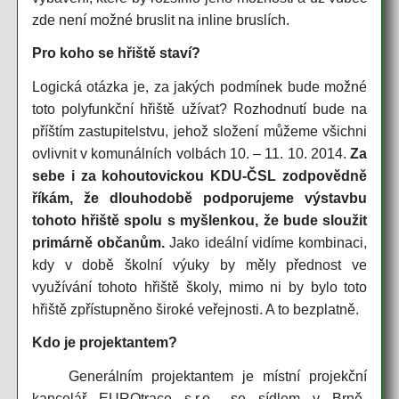
zde není možné bruslit na inline bruslích.
Pro koho se hřiště staví?
Logická otázka je, za jakých podmínek bude možné
toto polyfunkční hřiště užívat? Rozhodnutí bude na
příštím zastupitelstvu, jehož složení můžeme všichni
ovlivnit v komunálních volbách 10. – 11. 10. 2014.
Za
sebe i za kohoutovickou KDU-ČSL zodpovědně
říkám, že dlouhodobě podporujeme výstavbu
tohoto hřiště spolu s myšlenkou, že bude sloužit
primárně občanům.
Jako ideální vidíme kombinaci,
kdy v době školní výuky by měly přednost ve
využívání tohoto hřiště školy, mimo ni by bylo toto
hřiště zpřístupněno široké veřejnosti. A to bezplatně.
Kdo je projektantem?
Generálním projektantem je místní projekční
kancelář EUROtrace s.r.o., se sídlem v Brně-