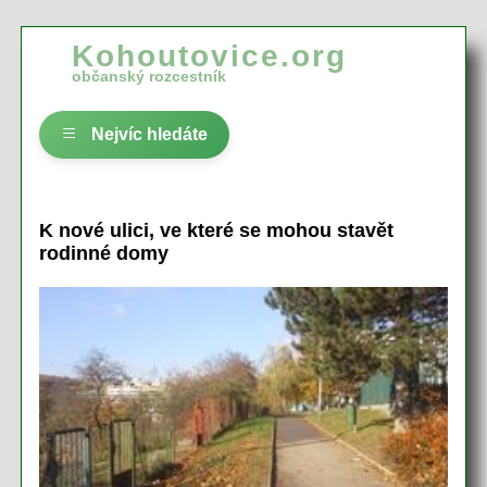
Kohoutovice.org
občanský rozcestník
Nejvíc hledáte
K nové ulici, ve které se mohou stavět
rodinné domy