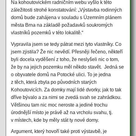
Na kohoutovickém radničním webu vyšlo k této
záležitosti strohé konstatování: „Výstavba rodinných
domů bude zahájena v souladu s Územním plánem
města Brna na základě požadavků soukromých
vlastníků pozemků v této lokalitě.“
Vypravila jsem se tedy pátrat mezi tyto vlastníky. Co
jsem zjistila? Že nic nevědí. Přesněji řečeno, někteří
byli docela vyděšení z toho, že neslyšeli nic o tom,
že by na jejich pozemku měl někdo stavět. Jedná se
o obyvatele domů na Potocké ulici. To je jedna
z těch, která zbyla po původních starých
Kohoutovicích. Za domky mají lidé dvorky, jak to tak
dříve bývalo a za nimi se zvedá svah se zahrádkou.
Většinou tam nic moc neroste a jediné trochu
úrodnější místo je právě až na vrcholu svahu, tj.
v místech, kde by měly stát ty nové domy.
Argument, který hovoří také proti výstavbě, je