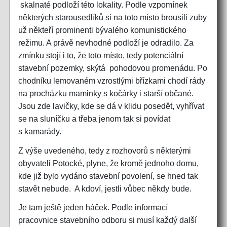
skalnaté podloží této lokality. Podle vzpomínek
některých starousedlíků si na toto místo brousili zuby
už někteří prominenti bývalého komunistického
režimu. A právě nevhodné podloží je odradilo. Za
zmínku stojí i to, že toto místo, tedy potenciální
stavební pozemky, skýtá pohodovou promenádu. Po
chodníku lemovaném vzrostlými břízkami chodí rády
na procházku maminky s kočárky i starší občané.
Jsou zde lavičky, kde se dá v klidu posedět, vyhřívat
se na sluníčku a třeba jenom tak si povídat
s kamarády.
Z výše uvedeného, tedy z rozhovorů s některými
obyvateli Potocké, plyne, že kromě jednoho domu,
kde již bylo vydáno stavební povolení, se hned tak
stavět nebude. A kdoví, jestli vůbec někdy bude.
Je tam ještě jeden háček. Podle informací
pracovnice stavebního odboru si musí každý další