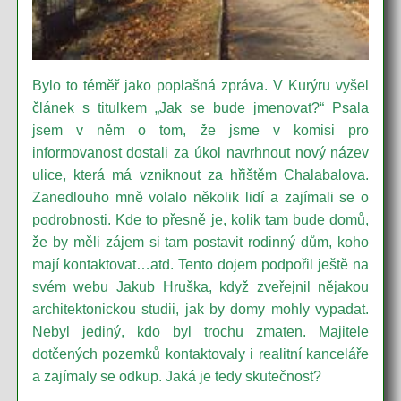
Bylo to téměř jako poplašná zpráva. V Kurýru vyšel
článek s titulkem „Jak se bude jmenovat?“ Psala
jsem v něm o tom, že jsme v komisi pro
informovanost dostali za úkol navrhnout nový název
ulice, která má vzniknout za hřištěm Chalabalova.
Zanedlouho mně volalo několik lidí a zajímali se o
podrobnosti. Kde to přesně je, kolik tam bude domů,
že by měli zájem si tam postavit rodinný dům, koho
mají kontaktovat…atd. Tento dojem podpořil ještě na
svém webu Jakub Hruška, když zveřejnil nějakou
architektonickou studii, jak by domy mohly vypadat.
Nebyl jediný, kdo byl trochu zmaten. Majitele
dotčených pozemků kontaktovaly i realitní kanceláře
a zajímaly se odkup. Jaká je tedy skutečnost?