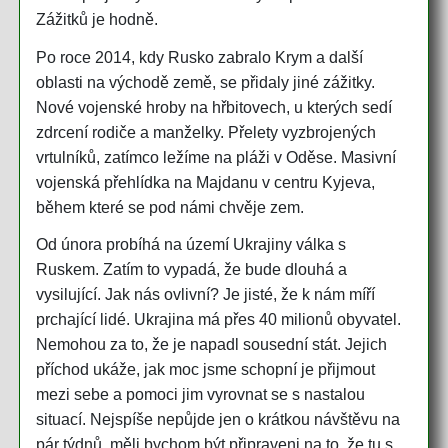
Zážitků je hodně.
Po roce 2014, kdy Rusko zabralo Krym a další
oblasti na východě země, se přidaly jiné zážitky.
Nové vojenské hroby na hřbitovech, u kterých sedí
zdrcení rodiče a manželky. Přelety vyzbrojených
vrtulníků, zatímco ležíme na pláži v Oděse. Masivní
vojenská přehlídka na Majdanu v centru Kyjeva,
během které se pod námi chvěje zem.
Od února probíhá na území Ukrajiny válka s
Ruskem. Zatím to vypadá, že bude dlouhá a
vysilující. Jak nás ovlivní? Je jisté, že k nám míří
prchající lidé. Ukrajina má přes 40 milionů obyvatel.
Nemohou za to, že je napadl sousední stát. Jejich
příchod ukáže, jak moc jsme schopní je přijmout
mezi sebe a pomoci jim vyrovnat se s nastalou
situací. Nejspíše nepůjde jen o krátkou návštěvu na
pár týdnů, měli bychom být připraveni na to, že tu s