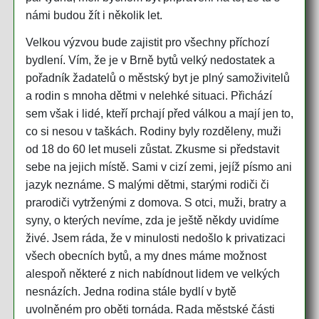
námi budou žít i několik let.
Velkou výzvou bude zajistit pro všechny příchozí
bydlení. Vím, že je v Brně bytů velký nedostatek a
pořadník žadatelů o městský byt je plný samoživitelů
a rodin s mnoha dětmi v nelehké situaci. Přichází
sem však i lidé, kteří prchají před válkou a mají jen to,
co si nesou v taškách. Rodiny byly rozděleny, muži
od 18 do 60 let museli zůstat. Zkusme si představit
sebe na jejich místě. Sami v cizí zemi, jejíž písmo ani
jazyk neznáme. S malými dětmi, starými rodiči či
prarodiči vytrženými z domova. S otci, muži, bratry a
syny, o kterých nevíme, zda je ještě někdy uvidíme
živé. Jsem ráda, že v minulosti nedošlo k privatizaci
všech obecních bytů, a my dnes máme možnost
alespoň některé z nich nabídnout lidem ve velkých
nesnázích. Jedna rodina stále bydlí v bytě
uvolněném pro oběti tornáda. Rada městské části