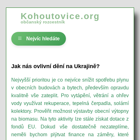
Kohoutovice.org
občanský rozcestník
Nejvíc hledáte
Jak nás ovlivní dění na Ukrajině?
Nejvyšší prioritou je co nejvíce snížit spotřebu plynu
v obecních budovách a bytech, především opravdu
kvalitně vše zateplit. Pro vytápění, větrání a ohřev
vody využívat rekuperace, tepelná čerpadla, solární
kolektory. Prověřit možnost výstavby obecní výtopny
na biomasu. Na tyto aktivity lze stále získat dotace z
fondů EU. Dokud vše dostatečně nezateplíme,
neměli bychom plýtvat finance na záměry, které