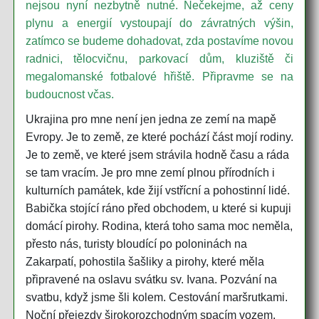
nejsou nyní nezbytně nutné. Nečekejme, až ceny
plynu a energií vystoupají do závratných výšin,
zatímco se budeme dohadovat, zda postavíme novou
radnici, tělocvičnu, parkovací dům, kluziště či
megalomanské fotbalové hřiště. Připravme se na
budoucnost včas.
Ukrajina pro mne není jen jedna ze zemí na mapě
Evropy. Je to země, ze které pochází část mojí rodiny.
Je to země, ve které jsem strávila hodně času a ráda
se tam vracím. Je pro mne zemí plnou přírodních i
kulturních památek, kde žijí vstřícní a pohostinní lidé.
Babička stojící ráno před obchodem, u které si kupuji
domácí pirohy. Rodina, která toho sama moc neměla,
přesto nás, turisty bloudící po poloninách na
Zakarpatí, pohostila šašliky a pirohy, které měla
připravené na oslavu svátku sv. Ivana. Pozvání na
svatbu, když jsme šli kolem. Cestování maršrutkami.
Noční přejezdy širokorozchodným spacím vozem.