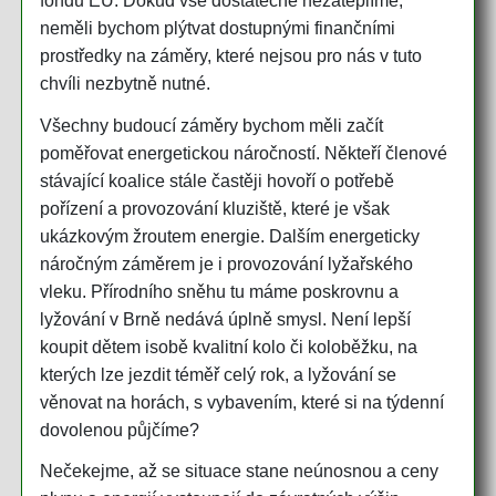
fondů EU. Dokud vše dostatečně nezateplíme,
neměli bychom plýtvat dostupnými finančními
prostředky na záměry, které nejsou pro nás v tuto
chvíli nezbytně nutné.
Všechny budoucí záměry bychom měli začít
poměřovat energetickou náročností. Někteří členové
stávající koalice stále častěji hovoří o potřebě
pořízení a provozování kluziště, které je však
ukázkovým žroutem energie. Dalším energeticky
náročným záměrem je i provozování lyžařského
vleku. Přírodního sněhu tu máme poskrovnu a
lyžování v Brně nedává úplně smysl. Není lepší
koupit dětem isobě kvalitní kolo či koloběžku, na
kterých lze jezdit téměř celý rok, a lyžování se
věnovat na horách, s vybavením, které si na týdenní
dovolenou půjčíme?
Nečekejme, až se situace stane neúnosnou a ceny