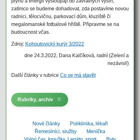
plynu a energií vystoupají do závratných výšin,
zatímco se budeme dohadovat, zda postavíme novou
radnici, tělocvičnu, parkovací dům, kluziště či
megalomanské fotbalové hřiště. Připravme se na
budoucnost včas.
Zdroj:
Kohoutovický kurýr 3/2022
dne 24.3.2022, Dana Kalčíková, radní (Zelení a
nezávislí)
Další články v rubrice
Co se má stavět
Rubriky, archiv
Nové články
Poliklinika, lékaři
Řemeslníci, služby
Meníčka
Volný čas, kroužky, Legáto, sport
Byty