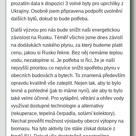
prozatím dala k dispozici 3 volné byty pro uprchlíky z
Ukrajiny. Osobně jsem připravena podpořit uvolnění
dalších bytů, dokud to bude potřeba.
Další výzvou pro nás bude snížit naši energetickou
závislost na Rusku. Téměř všichni jsme dnes závislí
na dodávkách ruského plynu, za který budeme platit
cenu, jakou si Rusko řekne. Bez něj nemáme teplou
vodu, nezatopíme si. Je potřeba si říci, že je naší
nejvyšší prioritou co nejvíce snížit spotřebu plynu v
obecních budovách a bytech. To znamená především
opravdu kvalitně vše zateplit. Nejen tak, aby to bylo
levné a pohledné (jak to máme nyní), ale aby to bylo
také velmi účinné. Pro vytápění, větrání a ohřev vody
využívat dostupné technologie a alternativy
(rekuperace, tepelná čerpadla, solární kolektory).
Nechat prověřit možnost výstavby obecní výtopny na
biomasu. Na tyto aktivity lze stále získat dotace z