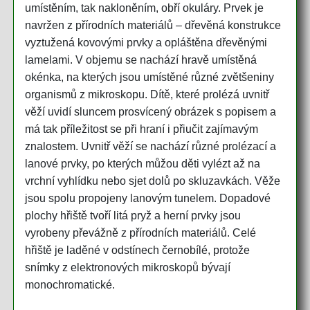
umístěním, tak nakloněním, obří okuláry. Prvek je
navržen z přírodních materiálů – dřevěná konstrukce
vyztužená kovovými prvky a opláštěna dřevěnými
lamelami. V objemu se nachází hravě umístěná
okénka, na kterých jsou umístěné různé zvětšeniny
organismů z mikroskopu. Dítě, které prolézá uvnitř
věží uvidí sluncem prosvícený obrázek s popisem a
má tak příležitost se při hraní i přiučit zajímavým
znalostem. Uvnitř věží se nachází různé prolézací a
lanové prvky, po kterých můžou děti vylézt až na
vrchní vyhlídku nebo sjet dolů po skluzavkách. Věže
jsou spolu propojeny lanovým tunelem. Dopadové
plochy hřiště tvoří litá pryž a herní prvky jsou
vyrobeny převážně z přírodních materiálů. Celé
hřiště je laděné v odstínech černobílé, protože
snímky z elektronových mikroskopů bývají
monochromatické.