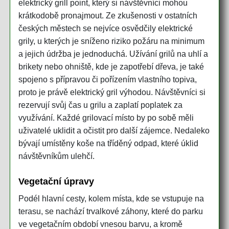
elektrický grill point, který si návštěvníci mohou
krátkodobě pronajmout. Ze zkušenosti v ostatních
českých městech se nejvíce osvědčily elektrické
grily, u kterých je sníženo riziko požáru na minimum
a jejich údržba je jednoduchá. Užívání grilů na uhlí a
brikety nebo ohniště, kde je zapotřebí dřeva, je také
spojeno s přípravou či pořízením vlastního topiva,
proto je právě elektrický gril výhodou. Návštěvníci si
rezervují svůj čas u grilu a zaplatí poplatek za
využívání. Každé grilovací místo by po sobě měli
uživatelé uklidit a očistit pro další zájemce. Nedaleko
bývají umístěny koše na tříděný odpad, které úklid
návštěvníkům ulehčí.
Vegetační úpravy
Podél hlavní cesty, kolem místa, kde se vstupuje na
terasu, se nachází trvalkové záhony, které do parku
ve vegetačním období vnesou barvu, a kromě