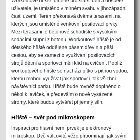
Workoutové hřiště, určené pro starší děti a dospělé
uživatele, je umístěno v mírném svahu v jihozápadní
části území. Terén překonává dvěma terasami, na
kterých jsou umístěné venkovní posilovací prvky.
Mezi terasami je betonové schodiště s vysokými
sedacími stupni z betonu. Workoutové hřiště je od
dětského hřiště oddělené pásem dřevin a pěší
cestou, aby se zamezilo využívání posilovacích
strojů dětmi a sportovci měli klid na cvičení. Poblíž
workoutového hřiště se nachází pítko s pitnou vodou,
kterou mohou využívat jak sportovci, tak všichni
návštěvníci parku. Hřiště bude rovněž doplněno o
několik laviček, a především o nově vysázené
stromy, které budou vytvářet příjemný stín.
Hřiště – svět pod mikroskopem
Inspirací pro hlavní herní prvek je elektronový
mikroskop. Dvě válcovité věže připomínají, jak svým