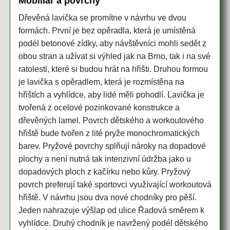
Mobiliář a povrchy
Dřevěná lavička se promítne v návrhu ve dvou
formách. První je bez opěradla, která je umístěná
podél betonové zídky, aby návštěvníci mohli sedět z
obou stran a užívat si výhled jak na Brno, tak i na své
ratolesti, které si budou hrát na hřišti. Druhou formou
je lavička s opěradlem, která je rozmístěna na
hřištích a vyhlídce, aby lidé měli pohodlí. Lavička je
tvořená z ocelové pozinkované konstrukce a
dřevěných lamel. Povrch dětského a workoutového
hřiště bude tvořen z lité pryže monochromatických
barev. Pryžové povrchy splňují nároky na dopadové
plochy a není nutná tak intenzivní údržba jako u
dopadových ploch z kačírku nebo kůry. Pryžový
povrch preferují také sportovci využívající workoutová
hřiště. V návrhu jsou dva nové chodníky pro pěší.
Jeden nahrazuje výšlap od ulice Řadová směrem k
vyhlídce. Druhý chodník je navržený podél dětského