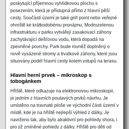
poskytující příjemnou vyhlídkovou plochu s
posezením, která je přístupná přímo z hlavní pěší
cesty. Součástí území je také grill point nebo veřejné
ohniště ke krátkodobému pronájmu. Modrozelenou
infrastrukturu v parku vytvářejí zasakovací záhony
zachytávající dešťovou vodu, která dopadá na
zpevněné povrchy. Park bude rovněž doplněný o
nově vysázené stromy a trvalkové záhony, které jsou
situovány podél hlavní cesty kolem vstupů na terasu.
Hlavní herní prvek – mikroskop s
tobogánkem
Hřiště, které odkazuje na elektronovou mikroskopii,
je jedním z hlavních poutavých prvků návrhu. Je
umístěno na travnaté ploše ve východní části území v
místě, kde je na hřiště nejlepší výhled z dálky. Je
navrženo tak, aby bylo atraktivní pro pohledy shora, i
pro již zmíněné pohledy z dálky. Hřiště pro děti od