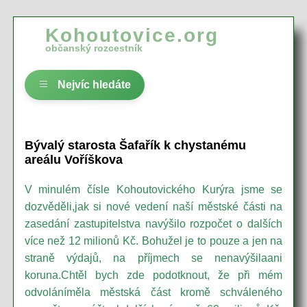
Kohoutovice.org
občanský rozcestník
Nejvíc hledáte
Bývalý starosta Šafařík k chystanému
areálu Voříškova
V minulém čísle Kohoutovického Kurýra jsme se
dozvěděli,jak si nové vedení naší městské části na
zasedání zastupitelstva navýšilo rozpočet o dalších
více než 12 milionů Kč. Bohužel je to pouze a jen na
straně výdajů, na příjmech se nenavýšilaani
koruna.Chtěl bych zde podotknout, že při mém
odvoláníměla městská část kromě schváleného