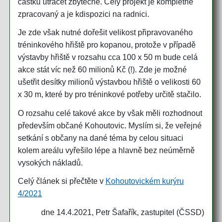
částku utrácet zbytečně. Celý projekt je kompletně
zpracovaný a je kdispozici na radnici.
Je zde však nutné dořešit velikost připravovaného
tréninkového hřiště pro kopanou, protože v případě
výstavby hřiště v rozsahu cca 100 x 50 m bude celá
akce stát víc než 60 milionů Kč (!). Zde je možné
ušetřit desítky milionů výstavbou hřiště o velikosti 60
x 30 m, které by pro tréninkové potřeby určitě stačilo.
O rozsahu celé takové akce by však měli rozhodnout
především občané Kohoutovic. Myslím si, že veřejné
setkání s občany na dané téma by celou situaci
kolem areálu vyřešilo lépe a hlavně bez neúměrně
vysokých nákladů.
Celý článek si přečtěte v
Kohoutovickém kurýru
4/2021
dne 14.4.2021, Petr Šafařík, zastupitel (ČSSD)