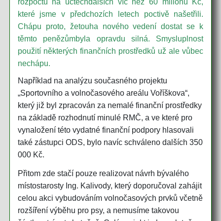
rozpočtu na účtechdalších víc než 60 milionů Kč,
které jsme v předchozích letech poctivě našetřili.
Chápu proto, žetouha nového vedení dostat se k
těmto penězůmbyla opravdu silná. Smysluplnost
použití některých finančních prostředků už ale vůbec
nechápu.
Například na analýzu současného projektu
„Sportovního a volnočasového areálu Voříškova“,
který již byl zpracován za nemalé finanční prostředky
na základě rozhodnutí minulé RMČ, a ve které pro
vynaložení této vydatné finanční podpory hlasovali
také zástupci ODS, bylo navíc schváleno dalších 350
000 Kč.
Přitom zde stačí pouze realizovat návrh bývalého
místostarosty Ing. Kalivody, který doporučoval zahájit
celou akci vybudováním volnočasových prvků včetně
rozšíření výběhu pro psy, a nemusíme takovou